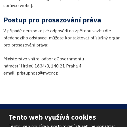
správce webu].
Postup pro prosazování práva
V případě neuspokojivé odpovědi na zpětnou vazbu dle
předchozího odstavce, můžete kontaktovat příslušný orgán
pro prosazování práva:
Ministerstvo vnitra, odbor eGovernmentu
náměstí Hrdinů 1634/3, 140 21 Praha 4
email: pristupnost@mvcr.cz
Tento web využívá cookies
© 2026, JHI s.r.o. - všechna práva vyhrazena
VYROBILA
Tento web používá k poskytování služeb, personalizaci