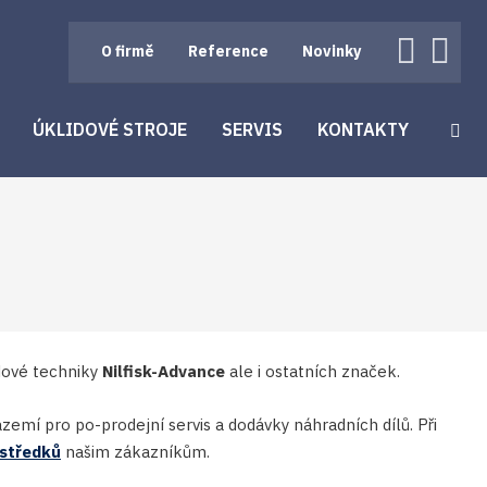
O firmě
Reference
Novinky
ÚKLIDOVÉ STROJE
SERVIS
KONTAKTY
Vyh
lidové techniky
Nilfisk-Advance
ale i ostatních značek.
mí pro po-prodejní servis a dodávky náhradních dílů. Při
ostředků
našim zákazníkům.