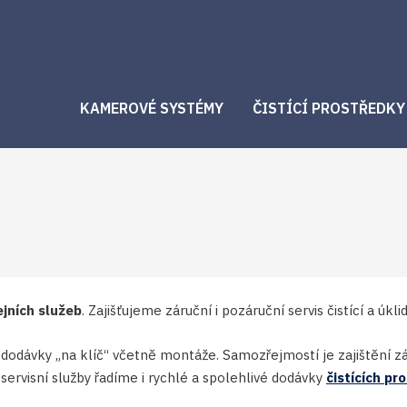
KAMEROVÉ SYSTÉMY
ČISTÍCÍ PROSTŘEDKY
jních služeb
. Zajišťujeme záruční i pozáruční servis čistící a úk
ávky „na klíč“ včetně montáže. Samozřejmostí je zajištění záze
ervisní služby řadíme i rychlé a spolehlivé dodávky
čistících pr